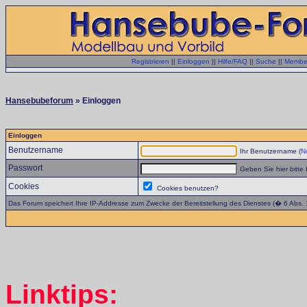
Registrieren
||
Einloggen
||
Hilfe/FAQ
||
Suche
||
Member
Hansebubeforum
» Einloggen
Einloggen
Benutzername
Ihr Benutzername (
No
Passwort
Geben Sie hier bitte 
Cookies
Cookies benutzen?
Das Forum speichert Ihre IP-Addresse zum Zwecke der Bereitstellung des Dienstes (� 6 Abs.
Linktips: