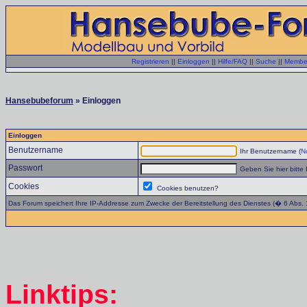
Registrieren
||
Einloggen
||
Hilfe/FAQ
||
Suche
||
Member
Hansebubeforum
» Einloggen
Einloggen
Benutzername
Ihr Benutzername (
No
Passwort
Geben Sie hier bitte 
Cookies
Cookies benutzen?
Das Forum speichert Ihre IP-Addresse zum Zwecke der Bereitstellung des Dienstes (� 6 Abs.
Linktips: