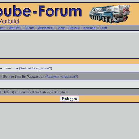
gen
||
Hilfe/FAQ
||
Suche
||
Memberlist
||
Home
||
Statistik
||
Kalender
||
Staff
enutzername (
Noch nicht registriert?
)
 Sie hier bitte Ihr Passwort an (
Passwort vergessen?
)
 1 TDDSG) und zum Selbstschutz des Betreibers.