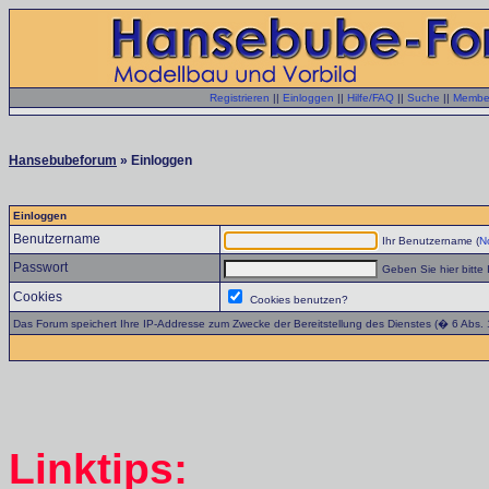
Registrieren
||
Einloggen
||
Hilfe/FAQ
||
Suche
||
Member
Hansebubeforum
» Einloggen
Einloggen
Benutzername
Ihr Benutzername (
No
Passwort
Geben Sie hier bitte 
Cookies
Cookies benutzen?
Das Forum speichert Ihre IP-Addresse zum Zwecke der Bereitstellung des Dienstes (� 6 Abs.
Linktips: