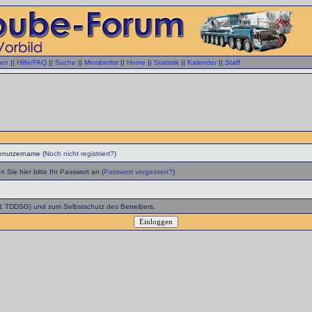
gen
||
Hilfe/FAQ
||
Suche
||
Memberlist
||
Home
||
Statistik
||
Kalender
||
Staff
enutzername (
Noch nicht registriert?
)
 Sie hier bitte Ihr Passwort an (
Passwort vergessen?
)
 1 TDDSG) und zum Selbstschutz des Betreibers.