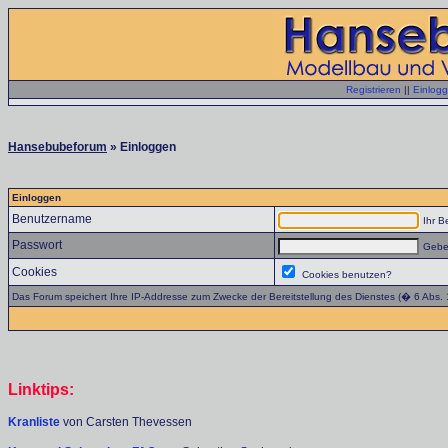
Registrieren
||
Einlog
Hansebubeforum
» Einloggen
Einloggen
Benutzername
Ihr B
Passwort
Geben
Cookies
Cookies benutzen?
Das Forum speichert Ihre IP-Addresse zum Zwecke der Bereitstellung des Dienstes (� 6 Abs.
Linktips:
Kranliste
von Carsten Thevessen