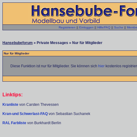
Registrieren
||
Einloggen
||
Hilfe/FAQ
||
Suche
||
Member
Hansebubeforum
» Private Messages » Nur für Mitglieder
Nur für Mitglieder
Diese Funktion ist nur für Mitglieder. Sie können sich
hier
kostenlos registrie
Linktips:
Kranliste
von Carsten Thevessen
Kran-und Schwerlast-FAQ
von Sebastian Suchanek
RAL Farbliste
von Burkhardt Berlin