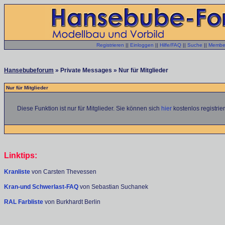
Registrieren
||
Einloggen
||
Hilfe/FAQ
||
Suche
||
Member
Hansebubeforum
» Private Messages » Nur für Mitglieder
Nur für Mitglieder
Diese Funktion ist nur für Mitglieder. Sie können sich
hier
kostenlos registrie
Linktips:
Kranliste
von Carsten Thevessen
Kran-und Schwerlast-FAQ
von Sebastian Suchanek
RAL Farbliste
von Burkhardt Berlin