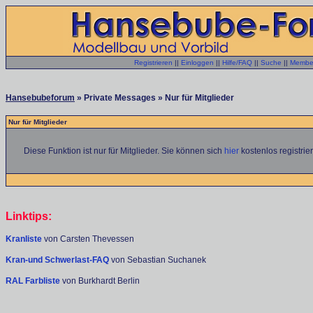
Registrieren
||
Einloggen
||
Hilfe/FAQ
||
Suche
||
Member
Hansebubeforum
» Private Messages » Nur für Mitglieder
Nur für Mitglieder
Diese Funktion ist nur für Mitglieder. Sie können sich
hier
kostenlos registrie
Linktips:
Kranliste
von Carsten Thevessen
Kran-und Schwerlast-FAQ
von Sebastian Suchanek
RAL Farbliste
von Burkhardt Berlin