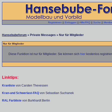
Registrieren
||
Einloggen
||
Hilfe/FAQ
||
Suche
||
Member
Hansebubeforum
» Private Messages » Nur für Mitglieder
Nur für Mitglieder
Diese Funktion ist nur für Mitglieder. Sie können sich
hier
kostenlos registrie
Linktips:
Kranliste
von Carsten Thevessen
Kran-und Schwerlast-FAQ
von Sebastian Suchanek
RAL Farbliste
von Burkhardt Berlin