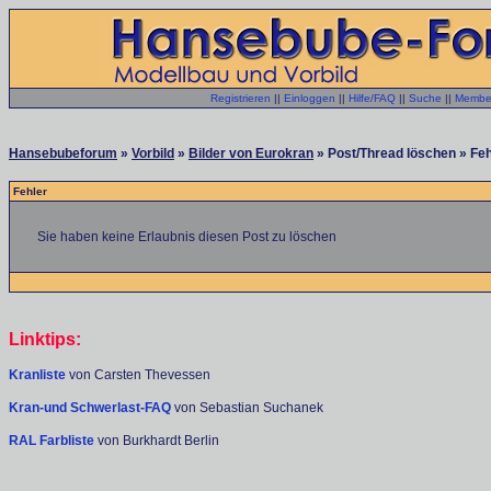
Registrieren
||
Einloggen
||
Hilfe/FAQ
||
Suche
||
Member
Hansebubeforum
»
Vorbild
»
Bilder von Eurokran
» Post/Thread löschen » Feh
Fehler
Sie haben keine Erlaubnis diesen Post zu löschen
Linktips:
Kranliste
von Carsten Thevessen
Kran-und Schwerlast-FAQ
von Sebastian Suchanek
RAL Farbliste
von Burkhardt Berlin