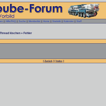
gen
||
Hilfe/FAQ
||
Suche
||
Memberlist
||
Home
||
Statistik
||
Kalender
||
Staff
Thread löschen » Fehler
[
Zurück
] [
Index
]