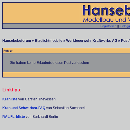
Registrieren
||
Einlog
Hansebubeforum
»
Blaulichtmodelle
»
Werkfeuerwehr Kraftwerks AG
» Post/
Fehler
Sie haben keine Erlaubnis diesen Post zu löschen
Linktips:
Kranliste
von Carsten Thevessen
Kran-und Schwerlast-FAQ
von Sebastian Suchanek
RAL Farbliste
von Burkhardt Berlin