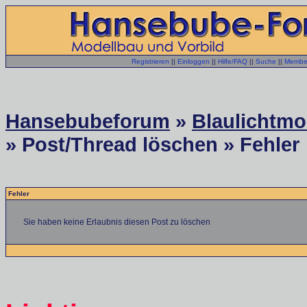
Registrieren
||
Einloggen
||
Hilfe/FAQ
||
Suche
||
Member
Hansebubeforum
»
Blaulichtmo
» Post/Thread löschen » Fehler
Fehler
Sie haben keine Erlaubnis diesen Post zu löschen