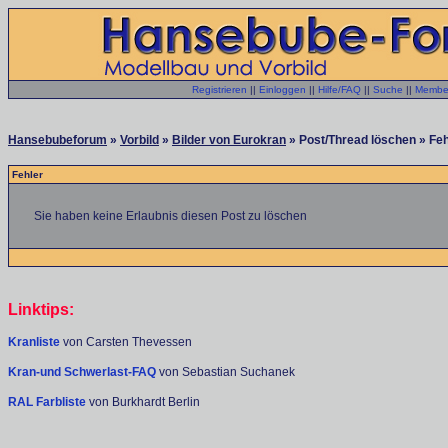
Registrieren
||
Einloggen
||
Hilfe/FAQ
||
Suche
||
Member
Hansebubeforum
»
Vorbild
»
Bilder von Eurokran
» Post/Thread löschen » Feh
Fehler
Sie haben keine Erlaubnis diesen Post zu löschen
Linktips:
Kranliste
von Carsten Thevessen
Kran-und Schwerlast-FAQ
von Sebastian Suchanek
RAL Farbliste
von Burkhardt Berlin