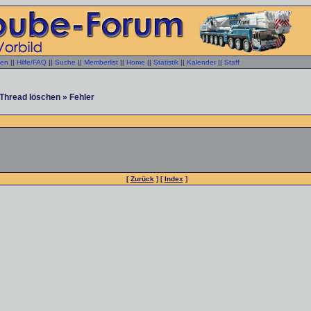
gen
||
Hilfe/FAQ
||
Suche
||
Memberlist
||
Home
||
Statistik
||
Kalender
||
Staff
Thread löschen » Fehler
[
Zurück
] [
Index
]