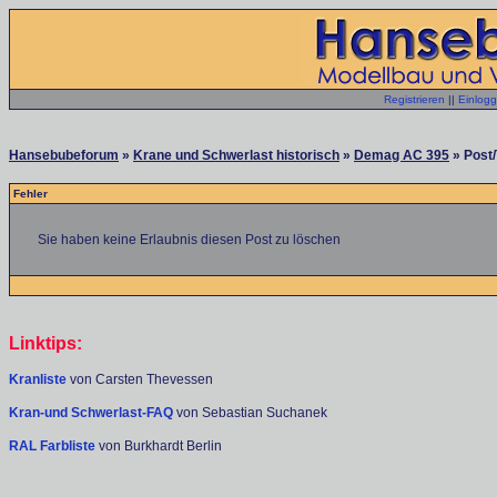
Registrieren
||
Einlog
Hansebubeforum
»
Krane und Schwerlast historisch
»
Demag AC 395
» Post/
Fehler
Sie haben keine Erlaubnis diesen Post zu löschen
Linktips:
Kranliste
von Carsten Thevessen
Kran-und Schwerlast-FAQ
von Sebastian Suchanek
RAL Farbliste
von Burkhardt Berlin