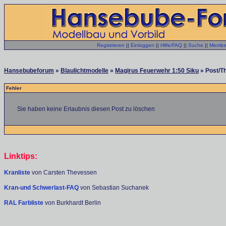
Registrieren
||
Einloggen
||
Hilfe/FAQ
||
Suche
||
Member
Hansebubeforum
»
Blaulichtmodelle
»
Magirus Feuerwehr 1:50 Siku
» Post/Th
Fehler
Sie haben keine Erlaubnis diesen Post zu löschen
Linktips:
Kranliste
von Carsten Thevessen
Kran-und Schwerlast-FAQ
von Sebastian Suchanek
RAL Farbliste
von Burkhardt Berlin