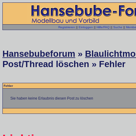
Registrieren
||
Einloggen
||
Hilfe/FAQ
||
Suche
||
Member
Hansebubeforum
»
Blaulichtmo
Post/Thread löschen » Fehler
Fehler
Sie haben keine Erlaubnis diesen Post zu löschen