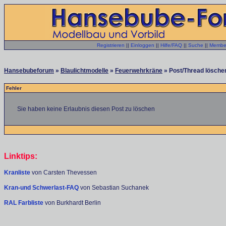
Registrieren
||
Einloggen
||
Hilfe/FAQ
||
Suche
||
Member
Hansebubeforum
»
Blaulichtmodelle
»
Feuerwehrkräne
» Post/Thread löschen
Fehler
Sie haben keine Erlaubnis diesen Post zu löschen
Linktips:
Kranliste
von Carsten Thevessen
Kran-und Schwerlast-FAQ
von Sebastian Suchanek
RAL Farbliste
von Burkhardt Berlin