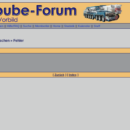
gen
||
Hilfe/FAQ
||
Suche
||
Memberlist
||
Home
||
Statistik
||
Kalender
||
Staff
schen » Fehler
[
Zurück
] [
Index
]