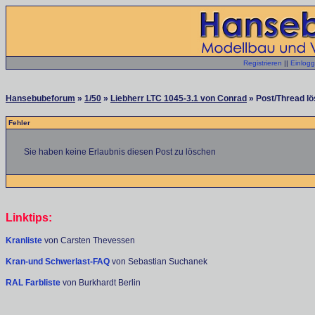
Registrieren
||
Einlog
Hansebubeforum
»
1/50
»
Liebherr LTC 1045-3.1 von Conrad
» Post/Thread lö
Fehler
Sie haben keine Erlaubnis diesen Post zu löschen
Linktips:
Kranliste
von Carsten Thevessen
Kran-und Schwerlast-FAQ
von Sebastian Suchanek
RAL Farbliste
von Burkhardt Berlin