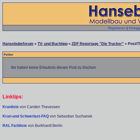
Registrieren
||
Einlog
Hansebubeforum
»
TV- und Buchtipp
»
ZDF Reportage "Die Trucker"
» Post/T
Fehler
Sie haben keine Erlaubnis diesen Post zu löschen
Linktips:
Kranliste
von Carsten Thevessen
Kran-und Schwerlast-FAQ
von Sebastian Suchanek
RAL Farbliste
von Burkhardt Berlin