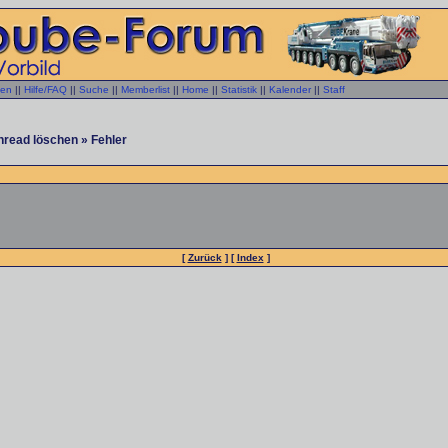
gen
||
Hilfe/FAQ
||
Suche
||
Memberlist
||
Home
||
Statistik
||
Kalender
||
Staff
hread löschen » Fehler
[
Zurück
] [
Index
]