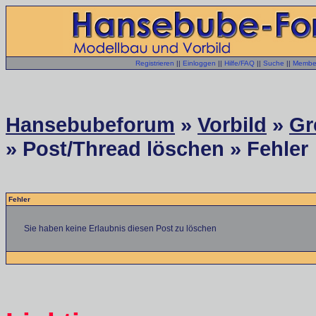
Registrieren
||
Einloggen
||
Hilfe/FAQ
||
Suche
||
Member
Hansebubeforum
»
Vorbild
»
Gr
» Post/Thread löschen » Fehler
Fehler
Sie haben keine Erlaubnis diesen Post zu löschen