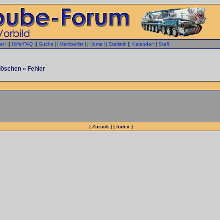
gen
||
Hilfe/FAQ
||
Suche
||
Memberlist
||
Home
||
Statistik
||
Kalender
||
Staff
löschen » Fehler
[
Zurück
] [
Index
]