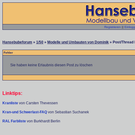
Registrieren
||
Einlog
Hansebubeforum
»
1/50
»
Modelle und Umbauten von Dominik
» Post/Thread 
Fehler
Sie haben keine Erlaubnis diesen Post zu löschen
Linktips:
Kranliste
von Carsten Thevessen
Kran-und Schwerlast-FAQ
von Sebastian Suchanek
RAL Farbliste
von Burkhardt Berlin