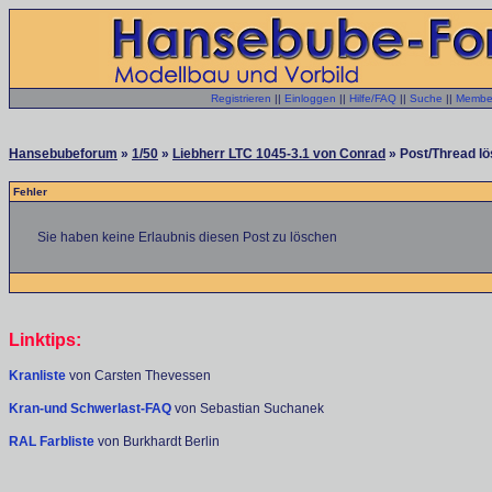
Registrieren
||
Einloggen
||
Hilfe/FAQ
||
Suche
||
Member
Hansebubeforum
»
1/50
»
Liebherr LTC 1045-3.1 von Conrad
» Post/Thread lö
Fehler
Sie haben keine Erlaubnis diesen Post zu löschen
Linktips:
Kranliste
von Carsten Thevessen
Kran-und Schwerlast-FAQ
von Sebastian Suchanek
RAL Farbliste
von Burkhardt Berlin