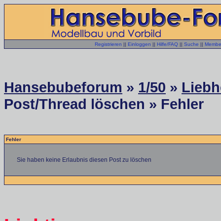
Registrieren
||
Einloggen
||
Hilfe/FAQ
||
Suche
||
Member
Hansebubeforum
»
1/50
»
Liebh
Post/Thread löschen » Fehler
Fehler
Sie haben keine Erlaubnis diesen Post zu löschen