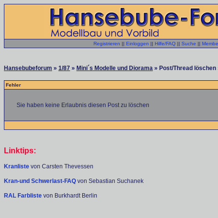
Registrieren
||
Einloggen
||
Hilfe/FAQ
||
Suche
||
Member
Hansebubeforum
»
1/87
»
Mini´s Modelle und Diorama
» Post/Thread löschen 
Fehler
Sie haben keine Erlaubnis diesen Post zu löschen
Linktips:
Kranliste
von Carsten Thevessen
Kran-und Schwerlast-FAQ
von Sebastian Suchanek
RAL Farbliste
von Burkhardt Berlin