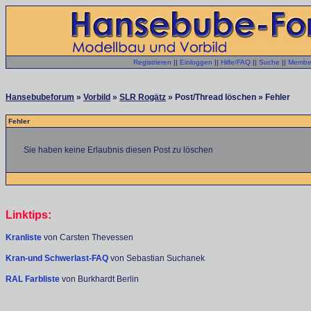
Registrieren
||
Einloggen
||
Hilfe/FAQ
||
Suche
||
Member
Hansebubeforum
»
Vorbild
»
SLR Rogätz
» Post/Thread löschen » Fehler
Fehler
Sie haben keine Erlaubnis diesen Post zu löschen
Linktips:
Kranliste
von Carsten Thevessen
Kran-und Schwerlast-FAQ
von Sebastian Suchanek
RAL Farbliste
von Burkhardt Berlin