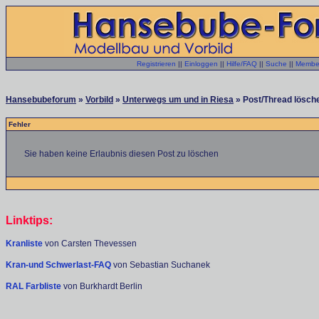
Registrieren
||
Einloggen
||
Hilfe/FAQ
||
Suche
||
Member
Hansebubeforum
»
Vorbild
»
Unterwegs um und in Riesa
» Post/Thread lösche
Fehler
Sie haben keine Erlaubnis diesen Post zu löschen
Linktips:
Kranliste
von Carsten Thevessen
Kran-und Schwerlast-FAQ
von Sebastian Suchanek
RAL Farbliste
von Burkhardt Berlin