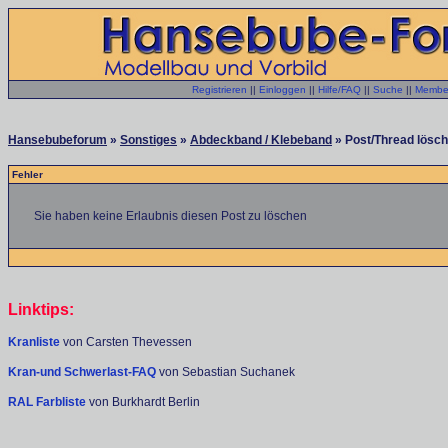
Registrieren
||
Einloggen
||
Hilfe/FAQ
||
Suche
||
Member
Hansebubeforum
»
Sonstiges
»
Abdeckband / Klebeband
» Post/Thread lösch
Fehler
Sie haben keine Erlaubnis diesen Post zu löschen
Linktips:
Kranliste
von Carsten Thevessen
Kran-und Schwerlast-FAQ
von Sebastian Suchanek
RAL Farbliste
von Burkhardt Berlin