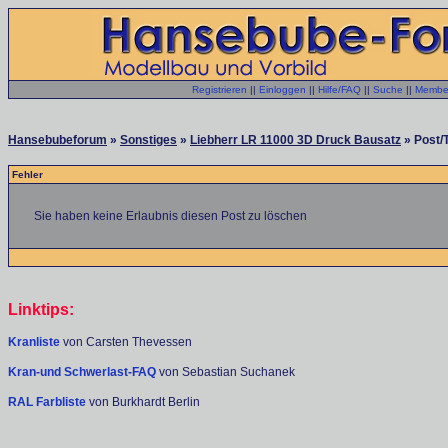
Registrieren
||
Einloggen
||
Hilfe/FAQ
||
Suche
||
Member
Hansebubeforum
»
Sonstiges
»
Liebherr LR 11000 3D Druck Bausatz
» Post/
Fehler
Sie haben keine Erlaubnis diesen Post zu löschen
Linktips:
Kranliste
von Carsten Thevessen
Kran-und Schwerlast-FAQ
von Sebastian Suchanek
RAL Farbliste
von Burkhardt Berlin