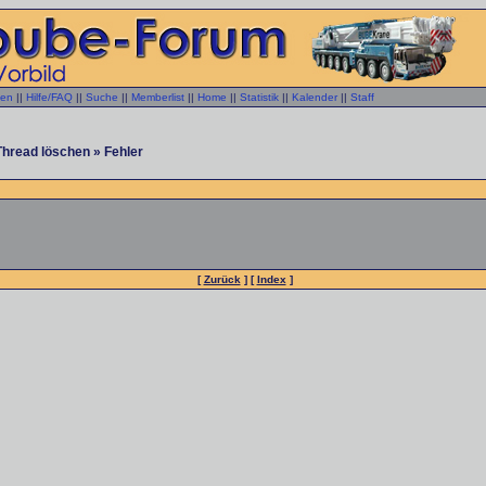
gen
||
Hilfe/FAQ
||
Suche
||
Memberlist
||
Home
||
Statistik
||
Kalender
||
Staff
Thread löschen » Fehler
[
Zurück
] [
Index
]