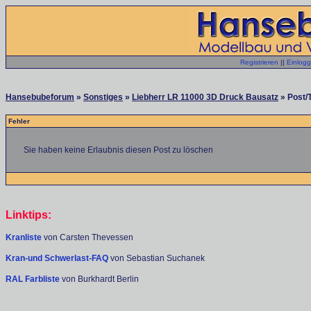
Registrieren
||
Einlog
Hansebubeforum
»
Sonstiges
»
Liebherr LR 11000 3D Druck Bausatz
» Post/
Fehler
Sie haben keine Erlaubnis diesen Post zu löschen
Linktips:
Kranliste
von Carsten Thevessen
Kran-und Schwerlast-FAQ
von Sebastian Suchanek
RAL Farbliste
von Burkhardt Berlin