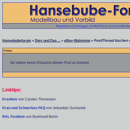
Registrieren
||
Einloggen
||
Hilfe/FAQ
||
Suche
||
Member
Hansebubeforum
»
Dies und Das ...
»
eBay-Wahnsinn
» Post/Thread löschen 
Fehler
Sie haben keine Erlaubnis diesen Post zu löschen
Linktips:
Kranliste
von Carsten Thevessen
Kran-und Schwerlast-FAQ
von Sebastian Suchanek
RAL Farbliste
von Burkhardt Berlin