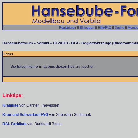
Registrieren
||
Einloggen
||
Hilfe/FAQ
||
Suche
||
Member
Hansebubeforum
»
Vorbild
»
BF2/BF3 - BF4 - Begleitfahrzeuge (Bildersammlu
Fehler
Sie haben keine Erlaubnis diesen Post zu löschen
Linktips:
Kranliste
von Carsten Thevessen
Kran-und Schwerlast-FAQ
von Sebastian Suchanek
RAL Farbliste
von Burkhardt Berlin