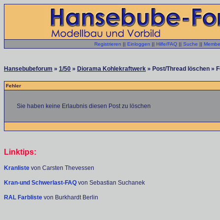
Registrieren
||
Einloggen
||
Hilfe/FAQ
||
Suche
||
Member
Hansebubeforum
»
1/50
»
Diorama Kohlekraftwerk
» Post/Thread löschen » F
Fehler
Sie haben keine Erlaubnis diesen Post zu löschen
Linktips:
Kranliste
von Carsten Thevessen
Kran-und Schwerlast-FAQ
von Sebastian Suchanek
RAL Farbliste
von Burkhardt Berlin