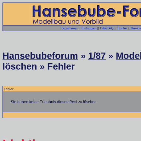
Registrieren
||
Einloggen
||
Hilfe/FAQ
||
Suche
||
Member
Hansebubeforum
»
1/87
»
Model
löschen » Fehler
Fehler
Sie haben keine Erlaubnis diesen Post zu löschen