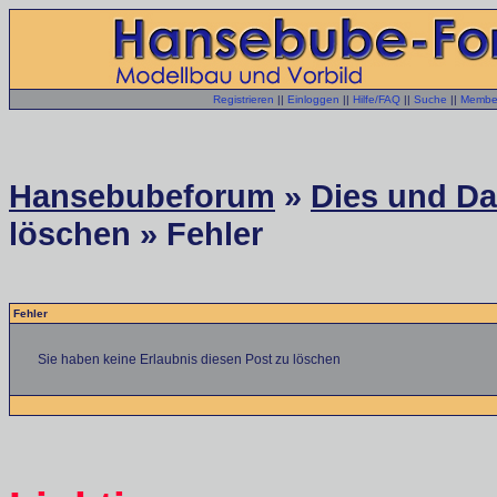
Registrieren
||
Einloggen
||
Hilfe/FAQ
||
Suche
||
Member
Hansebubeforum
»
Dies und Das
löschen » Fehler
Fehler
Sie haben keine Erlaubnis diesen Post zu löschen