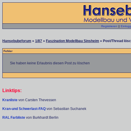
Registrieren
||
Einlog
Hansebubeforum
»
1/87
»
Faszination Modellbau Sinsheim
» Post/Thread lösc
Fehler
Sie haben keine Erlaubnis diesen Post zu löschen
Linktips:
Kranliste
von Carsten Thevessen
Kran-und Schwerlast-FAQ
von Sebastian Suchanek
RAL Farbliste
von Burkhardt Berlin