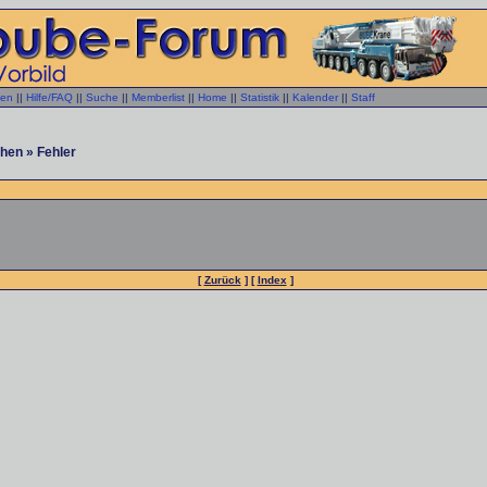
gen
||
Hilfe/FAQ
||
Suche
||
Memberlist
||
Home
||
Statistik
||
Kalender
||
Staff
hen » Fehler
[
Zurück
] [
Index
]