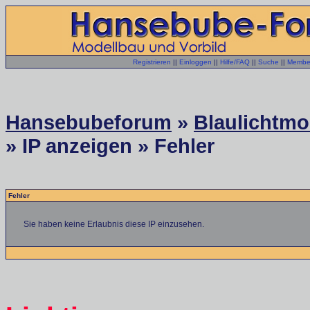
Registrieren
||
Einloggen
||
Hilfe/FAQ
||
Suche
||
Member
Hansebubeforum
»
Blaulichtmo
» IP anzeigen » Fehler
Fehler
Sie haben keine Erlaubnis diese IP einzusehen.