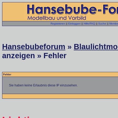
Registrieren
||
Einloggen
||
Hilfe/FAQ
||
Suche
||
Member
Hansebubeforum
»
Blaulichtmo
anzeigen » Fehler
Fehler
Sie haben keine Erlaubnis diese IP einzusehen.