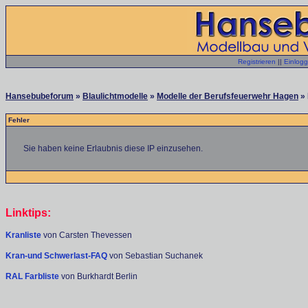
Registrieren
||
Einlog
Hansebubeforum
»
Blaulichtmodelle
»
Modelle der Berufsfeuerwehr Hagen
» 
Fehler
Sie haben keine Erlaubnis diese IP einzusehen.
Linktips:
Kranliste
von Carsten Thevessen
Kran-und Schwerlast-FAQ
von Sebastian Suchanek
RAL Farbliste
von Burkhardt Berlin