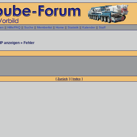
gen
||
Hilfe/FAQ
||
Suche
||
Memberlist
||
Home
||
Statistik
||
Kalender
||
Staff
IP anzeigen » Fehler
[
Zurück
] [
Index
]