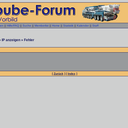
gen
||
Hilfe/FAQ
||
Suche
||
Memberlist
||
Home
||
Statistik
||
Kalender
||
Staff
 IP anzeigen » Fehler
[
Zurück
] [
Index
]