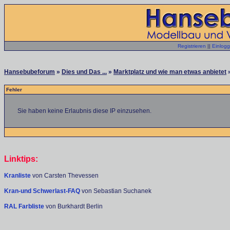
Registrieren
||
Einlog
Hansebubeforum
»
Dies und Das ...
»
Marktplatz und wie man etwas anbietet
»
Fehler
Sie haben keine Erlaubnis diese IP einzusehen.
Linktips:
Kranliste
von Carsten Thevessen
Kran-und Schwerlast-FAQ
von Sebastian Suchanek
RAL Farbliste
von Burkhardt Berlin