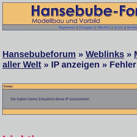
Registrieren
||
Einloggen
||
Hilfe/FAQ
||
Suche
||
Member
Hansebubeforum
»
Weblinks
»
aller Welt
» IP anzeigen » Fehler
Fehler
Sie haben keine Erlaubnis diese IP einzusehen.