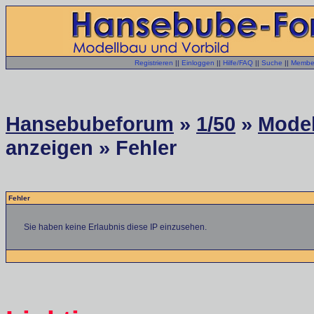
Registrieren
||
Einloggen
||
Hilfe/FAQ
||
Suche
||
Member
Hansebubeforum
»
1/50
»
Model
anzeigen » Fehler
Fehler
Sie haben keine Erlaubnis diese IP einzusehen.