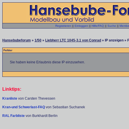
Registrieren
||
Einloggen
||
Hilfe/FAQ
||
Suche
||
Member
Hansebubeforum
»
1/50
»
Liebherr LTC 1045-3.1 von Conrad
» IP anzeigen » 
Fehler
Sie haben keine Erlaubnis diese IP einzusehen.
Linktips:
Kranliste
von Carsten Thevessen
Kran-und Schwerlast-FAQ
von Sebastian Suchanek
RAL Farbliste
von Burkhardt Berlin