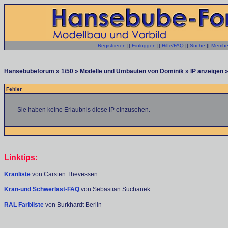
Registrieren
||
Einloggen
||
Hilfe/FAQ
||
Suche
||
Member
Hansebubeforum
»
1/50
»
Modelle und Umbauten von Dominik
» IP anzeigen »
Fehler
Sie haben keine Erlaubnis diese IP einzusehen.
Linktips:
Kranliste
von Carsten Thevessen
Kran-und Schwerlast-FAQ
von Sebastian Suchanek
RAL Farbliste
von Burkhardt Berlin