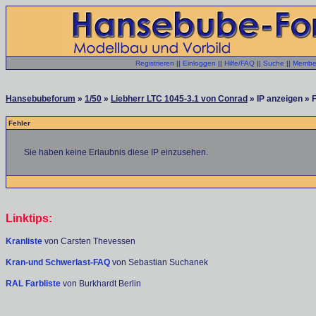
Registrieren
||
Einloggen
||
Hilfe/FAQ
||
Suche
||
Member
Hansebubeforum
»
1/50
»
Liebherr LTC 1045-3.1 von Conrad
» IP anzeigen » 
Fehler
Sie haben keine Erlaubnis diese IP einzusehen.
Linktips:
Kranliste
von Carsten Thevessen
Kran-und Schwerlast-FAQ
von Sebastian Suchanek
RAL Farbliste
von Burkhardt Berlin