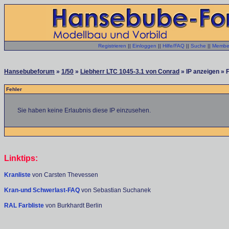
Registrieren
||
Einloggen
||
Hilfe/FAQ
||
Suche
||
Member
Hansebubeforum
»
1/50
»
Liebherr LTC 1045-3.1 von Conrad
» IP anzeigen » 
Fehler
Sie haben keine Erlaubnis diese IP einzusehen.
Linktips:
Kranliste
von Carsten Thevessen
Kran-und Schwerlast-FAQ
von Sebastian Suchanek
RAL Farbliste
von Burkhardt Berlin