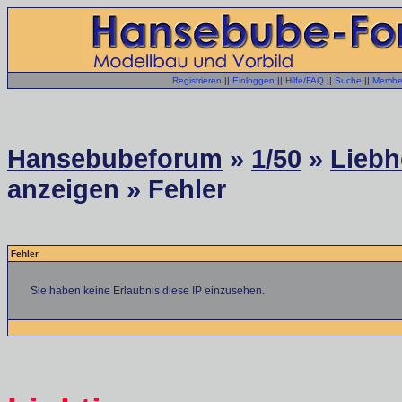
Registrieren
||
Einloggen
||
Hilfe/FAQ
||
Suche
||
Member
Hansebubeforum
»
1/50
»
Liebh
anzeigen » Fehler
Fehler
Sie haben keine Erlaubnis diese IP einzusehen.