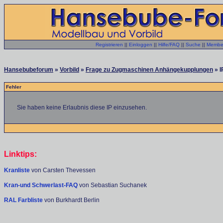
Registrieren
||
Einloggen
||
Hilfe/FAQ
||
Suche
||
Member
Hansebubeforum
»
Vorbild
»
Frage zu Zugmaschinen Anhängekupplungen
» I
Fehler
Sie haben keine Erlaubnis diese IP einzusehen.
Linktips:
Kranliste
von Carsten Thevessen
Kran-und Schwerlast-FAQ
von Sebastian Suchanek
RAL Farbliste
von Burkhardt Berlin