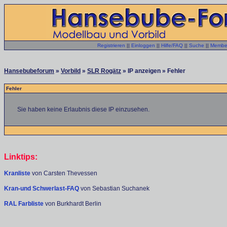
Registrieren
||
Einloggen
||
Hilfe/FAQ
||
Suche
||
Member
Hansebubeforum
»
Vorbild
»
SLR Rogätz
» IP anzeigen » Fehler
Fehler
Sie haben keine Erlaubnis diese IP einzusehen.
Linktips:
Kranliste
von Carsten Thevessen
Kran-und Schwerlast-FAQ
von Sebastian Suchanek
RAL Farbliste
von Burkhardt Berlin