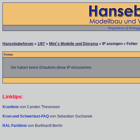
Registrieren
||
Einlog
Hansebubeforum
»
1/87
»
Mini´s Modelle und Diorama
» IP anzeigen » Fehler
Fehler
Sie haben keine Erlaubnis diese IP einzusehen.
Linktips:
Kranliste
von Carsten Thevessen
Kran-und Schwerlast-FAQ
von Sebastian Suchanek
RAL Farbliste
von Burkhardt Berlin