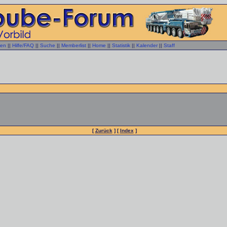
gen
||
Hilfe/FAQ
||
Suche
||
Memberlist
||
Home
||
Statistik
||
Kalender
||
Staff
[
Zurück
] [
Index
]