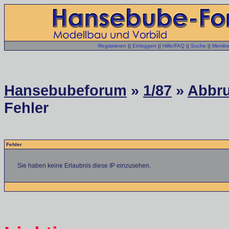
Registrieren
||
Einloggen
||
Hilfe/FAQ
||
Suche
||
Member
Hansebubeforum
»
1/87
»
Abbru
Fehler
Fehler
Sie haben keine Erlaubnis diese IP einzusehen.